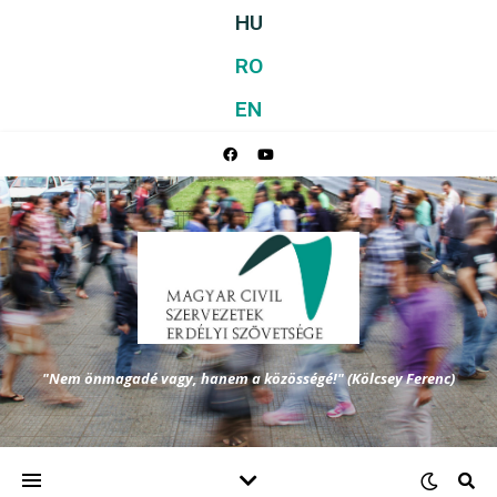
HU
RO
EN
"Nem önmagadé vagy, hanem a közösségé!" (Kölcsey Ferenc)