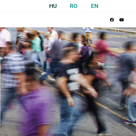
HU
RO
EN