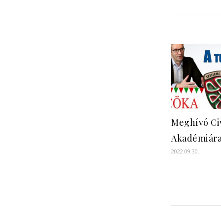
Meghívó Ci
Akadémiár
2022.09.30.