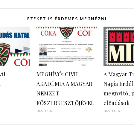
EZEKET IS ÉRDEMES MEGNÉZNI
vil
MEGHÍVÓ: CIVIL
A Magyar 
a
AKADÉMIA A MAGYAR
Napja Erdél
NEMZET
megnyitó, p
FŐSZERKESZTŐJÉVEL
előadások
2022.12.02.
2022.11.16.