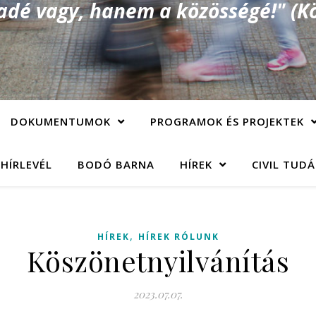
é vagy, hanem a közösségé!" (Kö
DOKUMENTUMOK
PROGRAMOK ÉS PROJEKTEK
 HÍRLEVÉL
BODÓ BARNA
HÍREK
CIVIL TUD
,
HÍREK
HÍREK RÓLUNK
Köszönetnyilvánítás
2023.07.07.