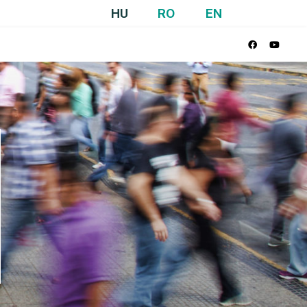
HU
RO
EN