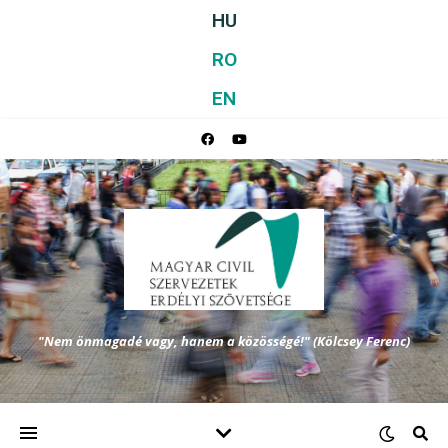
HU
RO
EN
"Nem önmagadé vagy, hanem a közösségé!" (Kölcsey Ferenc)