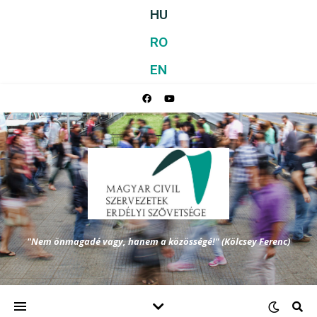
HU
RO
EN
"Nem önmagadé vagy, hanem a közösségé!" (Kölcsey Ferenc)