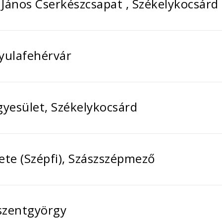
János Cserkészcsapat , Székelykocsárd
yulafehérvár
gyesület, Székelykocsárd
ete (Szépfi), Szászszépmező
ószentgyörgy