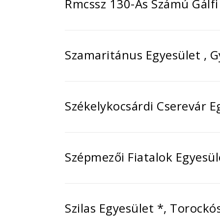
Rmcssz 130-As Számú Gálfi 
Szamaritánus Egyesület , G
Székelykocsárdi Cserevár E
Szépmezői Fiatalok Egyesül
Szilas Egyesület *, Torock