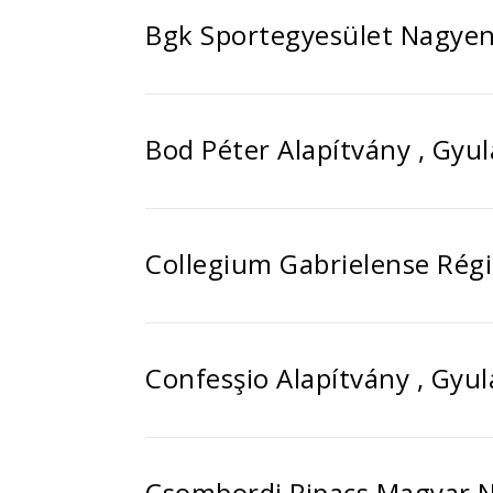
Bgk Sportegyesület Nagye
Bod Péter Alapítvány , Gyu
Collegium Gabrielense Rég
Confesşio Alapítvány , Gyu
Csombordi Pipacs Magyar 