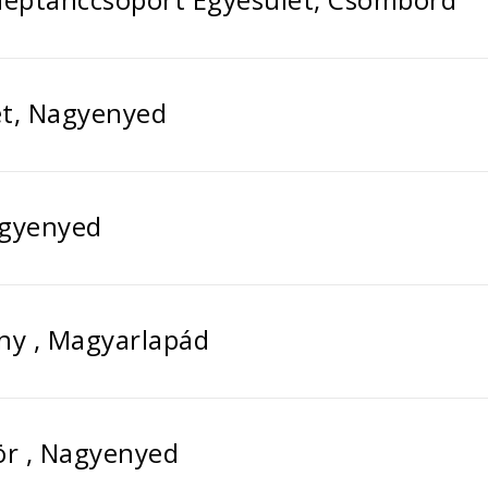
et, Nagyenyed
agyenyed
ány , Magyarlapád
r , Nagyenyed