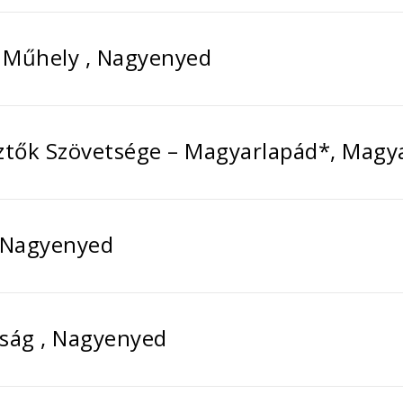
Műhely , Nagyenyed
ztők Szövetsége – Magyarlapád*, Magy
, Nagyenyed
aság , Nagyenyed