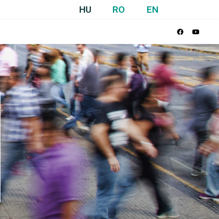
HU
RO
EN