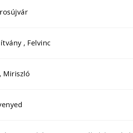
rosújvár
tvány , Felvinc
 Miriszló
gyenyed