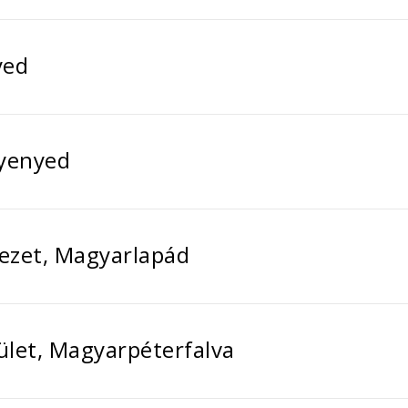
yed
gyenyed
vezet, Magyarlapád
ület, Magyarpéterfalva