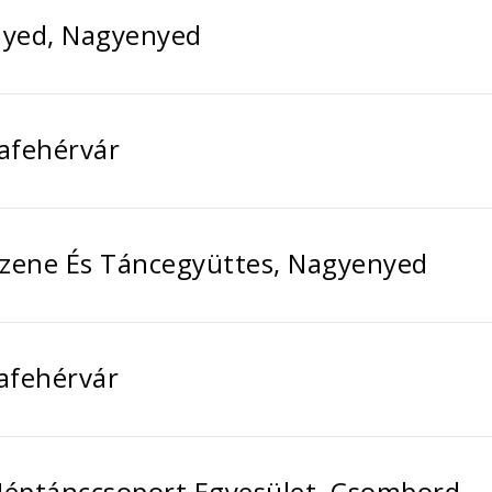
nyed, Nagyenyed
lafehérvár
izene És Táncegyüttes, Nagyenyed
lafehérvár
Néptánccsoport Egyesület, Csombord