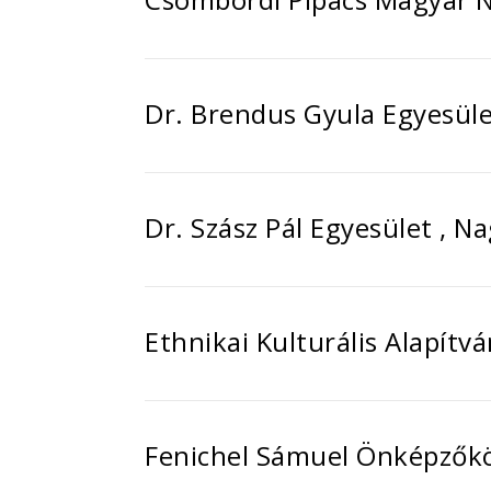
Dr. Brendus Gyula Egyesül
Dr. Szász Pál Egyesület , N
Ethnikai Kulturális Alapítv
Fenichel Sámuel Önképzőkö