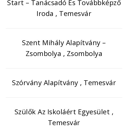
Start – Tanácsadó És Továbbképző
Iroda , Temesvár
Szent Mihály Alapítvány –
Zsombolya , Zsombolya
Szórvány Alapítvány , Temesvár
Szülők Az Iskoláért Egyesület ,
Temesvár