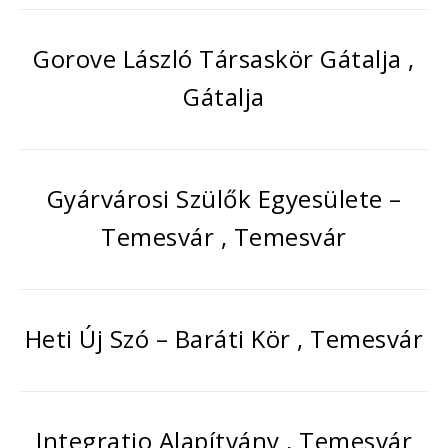
Gorove László Társaskör Gátalja ,
Gátalja
Gyárvárosi Szülők Egyesülete –
Temesvár , Temesvár
Heti Új Szó – Baráti Kör , Temesvár
Integratio Alapítvány , Temesvár