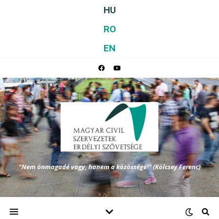
HU
RO
EN
"Nem önmagadé vagy, hanem a közösségé!" (Kölcsey Ferenc)