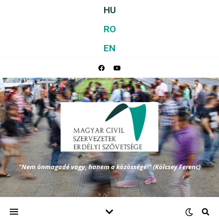
HU
RO
EN
"Nem önmagadé vagy, hanem a közösségé!" (Kölcsey Ferenc)