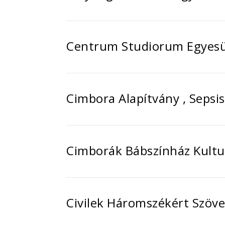
Centrum Studiorum Egyesül
Cimbora Alapítvány , Sepsi
Cimborák Bábszínház Kulturá
Civilek Háromszékért Szöve