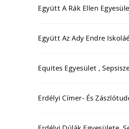
Együtt A Rák Ellen Egyesül
Együtt Az Ady Endre Iskolá
Equites Egyesület , Sepsis
Erdélyi Címer- És Zászlótu
Erdélyi Dúlák Egyesülete, 