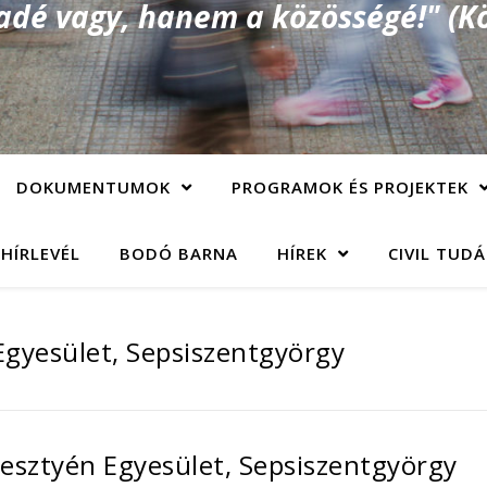
é vagy, hanem a közösségé!" (Kö
DOKUMENTUMOK
PROGRAMOK ÉS PROJEKTEK
 HÍRLEVÉL
BODÓ BARNA
HÍREK
CIVIL TUD
 Egyesület, Sepsiszentgyörgy
esztyén Egyesület, Sepsiszentgyörgy