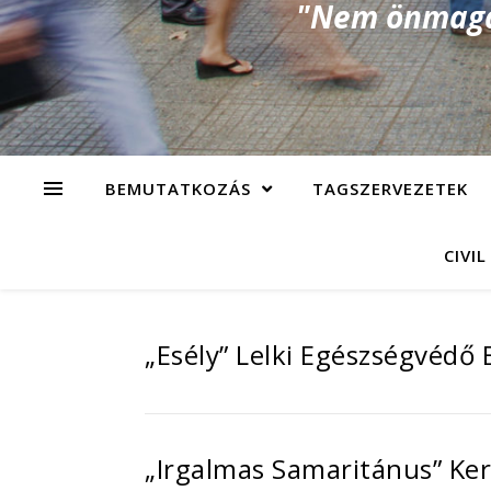
"Nem önmagad
BEMUTATKOZÁS
TAGSZERVEZETEK
CIVIL
„Esély” Lelki Egészségvédő
„Irgalmas Samaritánus” Ker