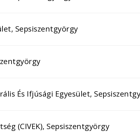
et, Sepsiszentgyörgy
szentgyörgy
lis És Ifjúsági Egyesület, Sepsiszentg
tség (CIVEK), Sepsiszentgyörgy