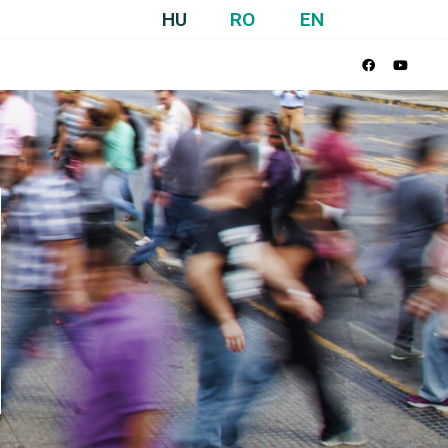
HU
RO
EN