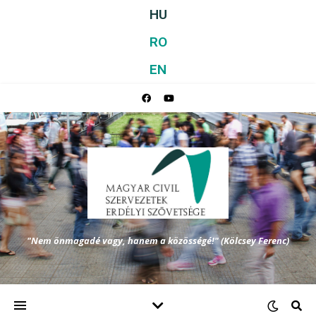
HU
RO
EN
"Nem önmagadé vagy, hanem a közösségé!" (Kölcsey Ferenc)