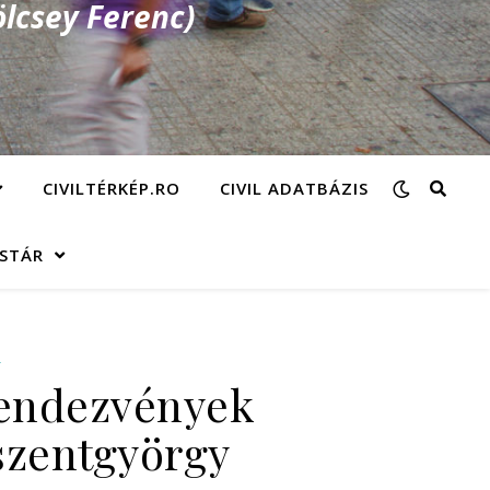
lcsey Ferenc)
CIVILTÉRKÉP.RO
CIVIL ADATBÁZIS
ÁSTÁR
Y
 rendezvények
iszentgyörgy