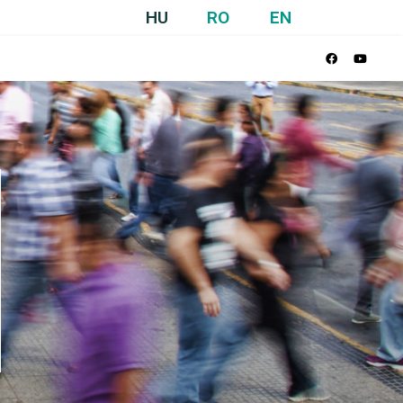
HU
RO
EN