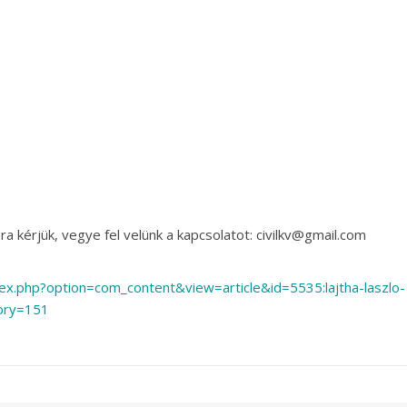
a kérjük, vegye fel velünk a kapcsolatot: civilkv@gmail.com
ex.php?option=com_content&view=article&id=5535:lajtha-laszlo-
tory=151