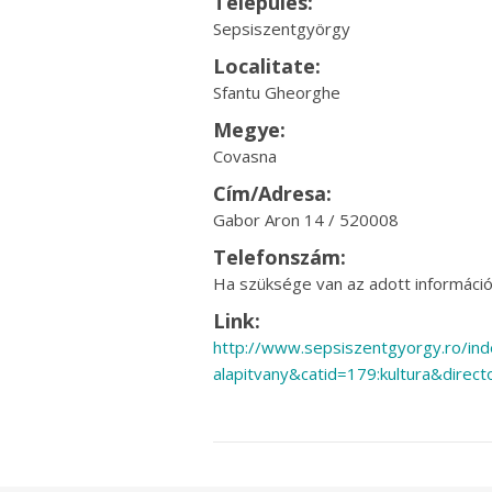
Település:
Sepsiszentgyörgy
Localitate:
Sfantu Gheorghe
Megye:
Covasna
Cím/Adresa:
Gabor Aron 14 / 520008
Telefonszám:
Ha szüksége van az adott információr
Link:
http://www.sepsiszentgyorgy.ro/ind
alapitvany&catid=179:kultura&direc