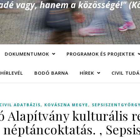
é vagy, hanem a közösségé!" (Kö
DOKUMENTUMOK
PROGRAMOK ÉS PROJEKTEK
 HÍRLEVÉL
BODÓ BARNA
HÍREK
CIVIL TUD
,
,
CIVIL ADATBÁZIS
KOVÁSZNA MEGYE
SEPSISZENTGYÖRG
ó Alapítvány kulturális
 néptáncoktatás. , Seps