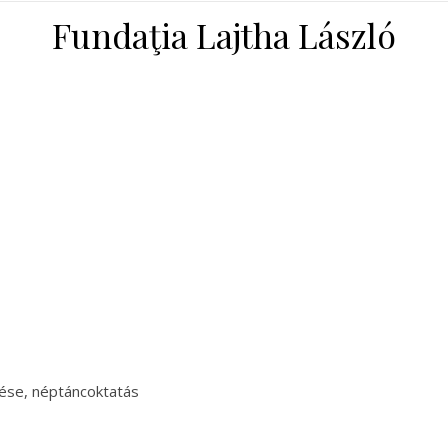
Fundaţia Lajtha László
zése, néptáncoktatás