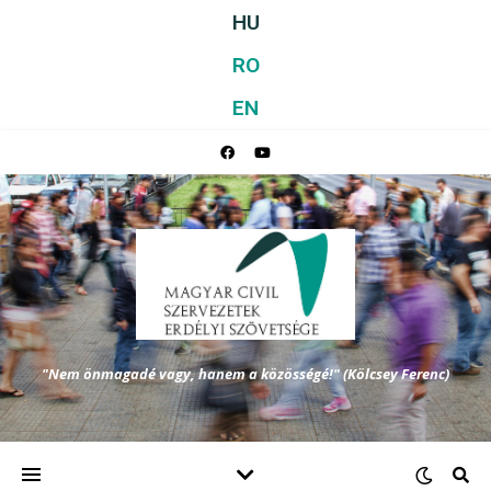
HU
RO
EN
"Nem önmagadé vagy, hanem a közösségé!" (Kölcsey Ferenc)