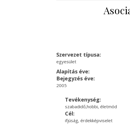
Asoci
Szervezet típusa:
egyesület
Alapítás éve:
Bejegyzés éve:
2005
Tevékenység:
szabadidő,hobbi, életmód
Cél:
ifjúság, érdekképviselet