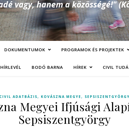
é vagy, hanem a közösségé!" (Kö
DOKUMENTUMOK
PROGRAMOK ÉS PROJEKTEK
 HÍRLEVÉL
BODÓ BARNA
HÍREK
CIVIL TUD
,
,
CIVIL ADATBÁZIS
KOVÁSZNA MEGYE
SEPSISZENTGYÖRG
na Megyei Ifjúsági Alap
Sepsiszentgyörgy