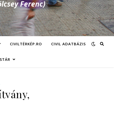
lcsey Ferenc)
CIVILTÉRKÉP.RO
CIVIL ADATBÁZIS
ÁSTÁR
Y
ítvány,