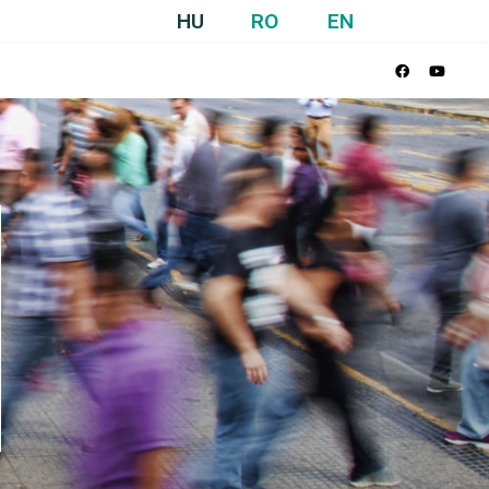
HU
RO
EN