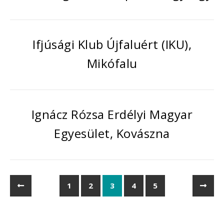
Ifjúsági Klub Újfaluért (IKU),
Mikófalu
Ignácz Rózsa Erdélyi Magyar
Egyesület, Kovászna
1
2
3
4
5