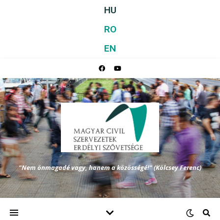
HU
RO
EN
"Nem önmagadé vagy, hanem a közösségé!" (Kölcsey Ferenc)