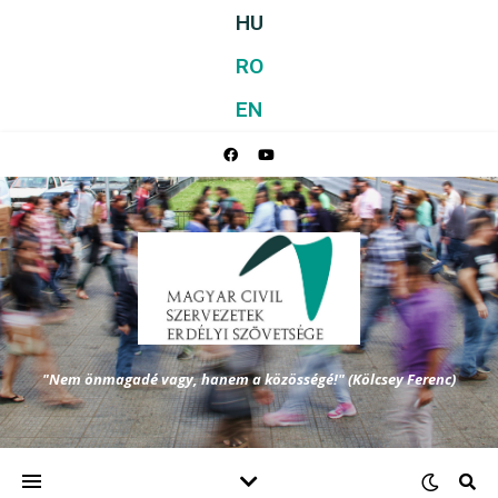
HU
RO
EN
"Nem önmagadé vagy, hanem a közösségé!" (Kölcsey Ferenc)