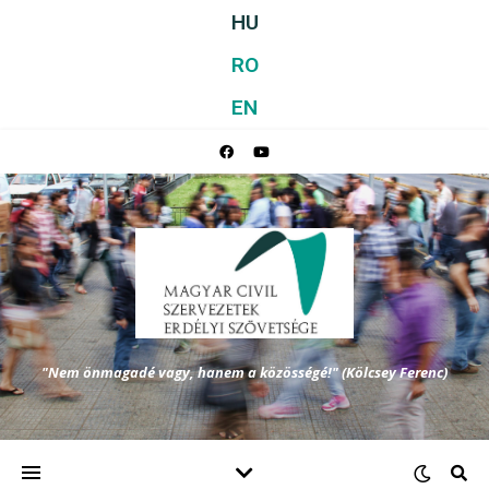
HU
RO
EN
"Nem önmagadé vagy, hanem a közösségé!" (Kölcsey Ferenc)