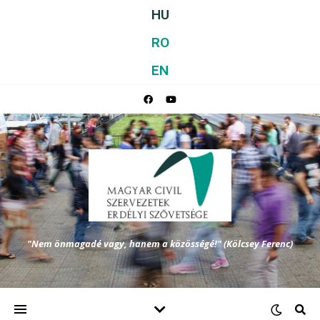
HU
RO
EN
"Nem önmagadé vagy, hanem a közösségé!" (Kölcsey Ferenc)