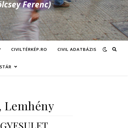
lcsey Ferenc)
CIVILTÉRKÉP.RO
CIVIL ADATBÁZIS
ÁSTÁR
t, Lemhény
EGYESULET