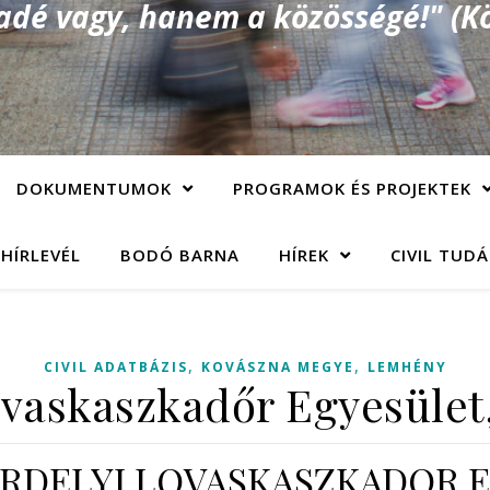
é vagy, hanem a közösségé!" (Kö
DOKUMENTUMOK
PROGRAMOK ÉS PROJEKTEK
 HÍRLEVÉL
BODÓ BARNA
HÍREK
CIVIL TUD
,
,
CIVIL ADATBÁZIS
KOVÁSZNA MEGYE
LEMHÉNY
ovaskaszkadőr Egyesüle
 ERDELYI LOVASKASZKADOR 