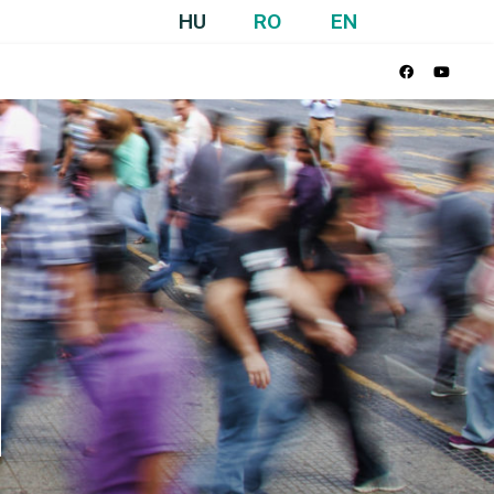
HU
RO
EN