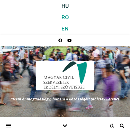
HU
RO
EN
"Nem önmagadé vagy, hanem a közösségé!" (Kölcsey Ferenc)