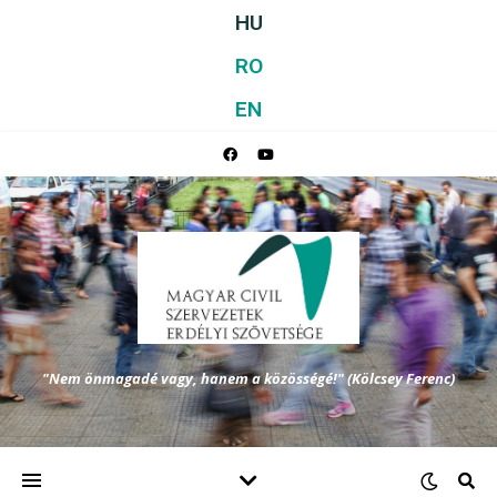
HU
RO
EN
"Nem önmagadé vagy, hanem a közösségé!" (Kölcsey Ferenc)