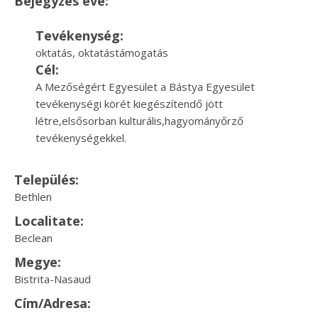
Bejegyzés éve:
Tevékenység:
oktatás, oktatástámogatás
Cél:
A Mezőségért Egyesület a Bástya Egyesület
tevékenységi körét kiegészítendő jött
létre,elsősorban kulturális,hagyományőrző
tevékenységekkel.
Település:
Bethlen
Localitate:
Beclean
Megye:
Bistrita-Nasaud
Cím/Adresa: