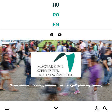
HU
RO
EN
"Nem önmagadé vagy, hanem a közösségé!" (Kölcsey Ferenc)