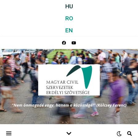
HU
RO
EN
"Nem önmagadé vagy, hanem a közösségé!" (Kölcsey Ferenc)