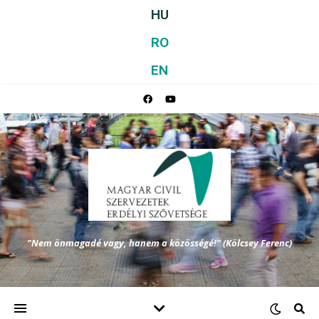
HU
RO
EN
"Nem önmagadé vagy, hanem a közösségé!" (Kölcsey Ferenc)