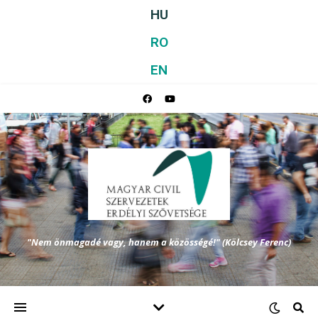
HU
RO
EN
"Nem önmagadé vagy, hanem a közösségé!" (Kölcsey Ferenc)