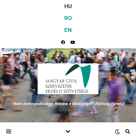
HU
RO
EN
"Nem önmagadé vagy, hanem a közösségé!" (Kölcsey Ferenc)