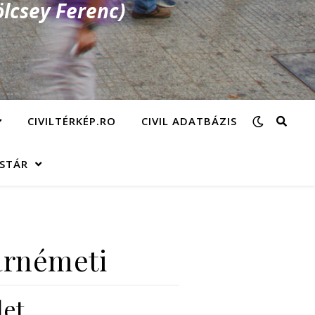
lcsey Ferenc)
CIVILTÉRKÉP.RO
CIVIL ADATBÁZIS
ÁSTÁR
árnémeti
let