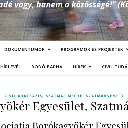
é vagy, hanem a közösségé!" (Kö
DOKUMENTUMOK
PROGRAMOK ÉS PROJEKTEK
 HÍRLEVÉL
BODÓ BARNA
HÍREK
CIVIL TUD
,
,
CIVIL ADATBÁZIS
SZATMÁR MEGYE
SZATMÁRNÉMETI
yökér Egyesület, Szatm
ociaţia Borókagyökér Egyesü