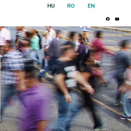
HU
RO
EN