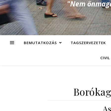
"Nem önmagad
BEMUTATKOZÁS
TAGSZERVEZETEK
CIVIL
Borókag
As