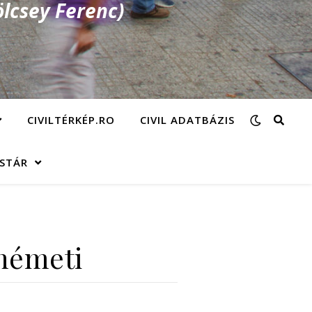
lcsey Ferenc)
CIVILTÉRKÉP.RO
CIVIL ADATBÁZIS
ÁSTÁR
rnémeti