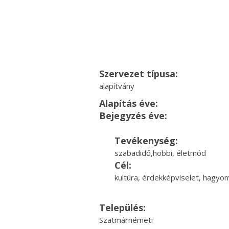
Szervezet típusa:
alapítvány
Alapítás éve:
Bejegyzés éve:
Tevékenység:
szabadidő,hobbi, életmód
Cél:
kultúra, érdekképviselet, hagy
Település:
Szatmárnémeti