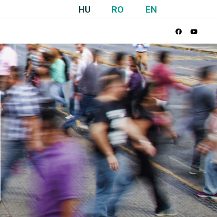
HU
RO
EN