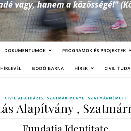
é vagy, hanem a közösségé!" (Kö
DOKUMENTUMOK
PROGRAMOK ÉS PROJEKTEK
 HÍRLEVÉL
BODÓ BARNA
HÍREK
CIVIL TUD
,
,
CIVIL ADATBÁZIS
SZATMÁR MEGYE
SZATMÁRNÉMETI
tás Alapítvány , Szatmá
Fundaţia Identitate