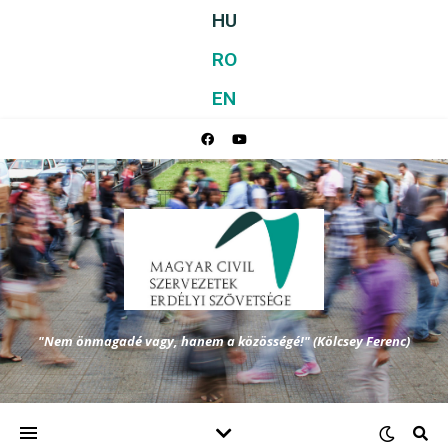
HU
RO
EN
"Nem önmagadé vagy, hanem a közösségé!" (Kölcsey Ferenc)