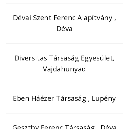
Dévai Szent Ferenc Alapítvány ,
Déva
Diversitas Társaság Egyesület,
Vajdahunyad
Eben Háézer Társaság , Lupény
Geszthy Ferenc Társaság , Déva