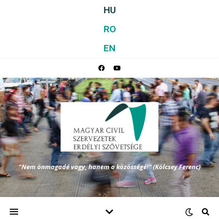
HU
RO
EN
"Nem önmagadé vagy, hanem a közösségé!" (Kölcsey Ferenc)