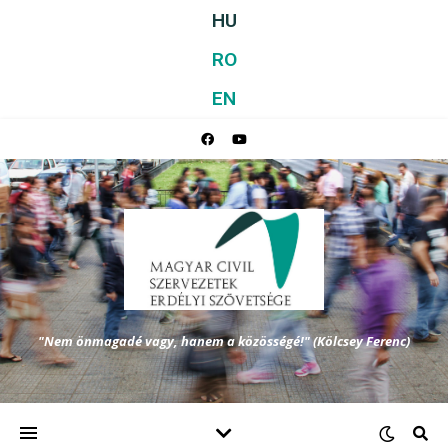
HU
RO
EN
"Nem önmagadé vagy, hanem a közösségé!" (Kölcsey Ferenc)