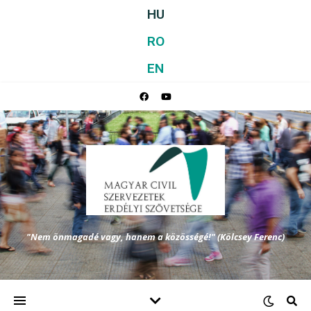
HU
RO
EN
"Nem önmagadé vagy, hanem a közösségé!" (Kölcsey Ferenc)