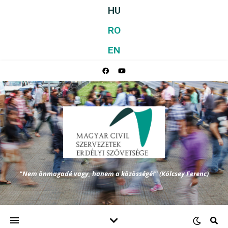
HU
RO
EN
"Nem önmagadé vagy, hanem a közösségé!" (Kölcsey Ferenc)