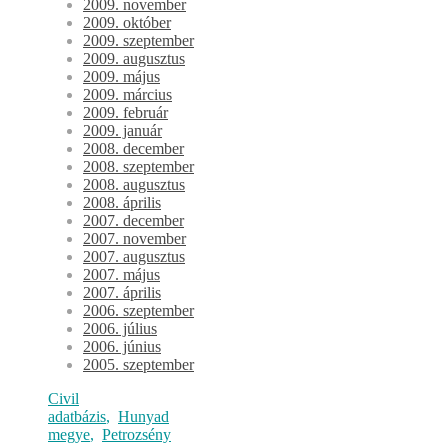
2009. november
2009. október
2009. szeptember
2009. augusztus
2009. május
2009. március
2009. február
2009. január
2008. december
2008. szeptember
2008. augusztus
2008. április
2007. december
2007. november
2007. augusztus
2007. május
2007. április
2006. szeptember
2006. július
2006. június
2005. szeptember
Civil
adatbázis
,
Hunyad
megye
,
Petrozsény