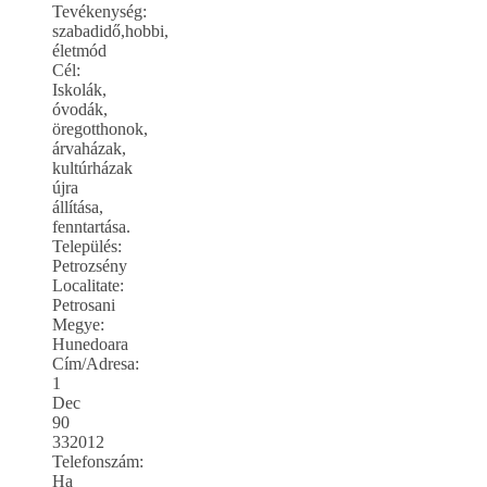
Tevékenység:
szabadidő,hobbi,
életmód
Cél:
Iskolák,
óvodák,
öregotthonok,
árvaházak,
kultúrházak
újra
állítása,
fenntartása.
Település:
Petrozsény
Localitate:
Petrosani
Megye:
Hunedoara
Cím/Adresa:
1
Dec
90
332012
Telefonszám:
Ha