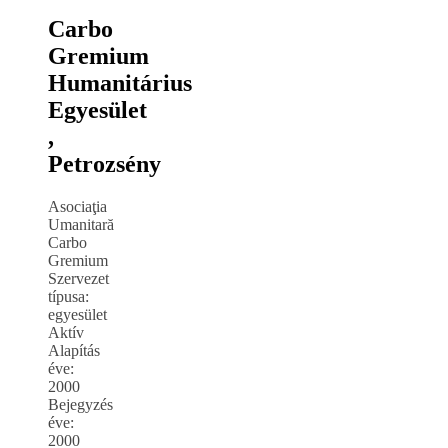
Carbo
Gremium
Humanitárius
Egyesület
,
Petrozsény
Asociaţia
Umanitară
Carbo
Gremium
Szervezet
típusa:
egyesület
Aktív
Alapítás
éve:
2000
Bejegyzés
éve:
2000