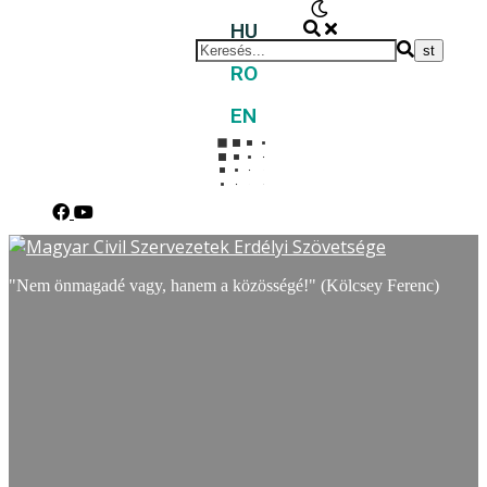
HU
RO
EN
"Nem önmagadé vagy, hanem a közösségé!" (Kölcsey Ferenc)