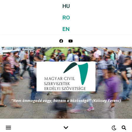
HU
RO
EN
"Nem önmagadé vagy, hanem a közösségé!" (Kölcsey Ferenc)