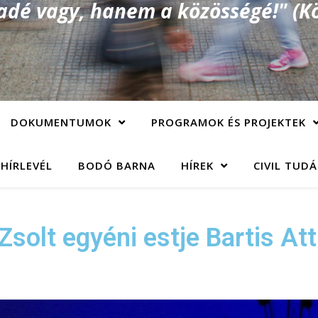
é vagy, hanem a közösségé!" (Kö
DOKUMENTUMOK
PROGRAMOK ÉS PROJEKTEK
 HÍRLEVÉL
BODÓ BARNA
HÍREK
CIVIL TUD
Zsolt egyéni estje Bartis A