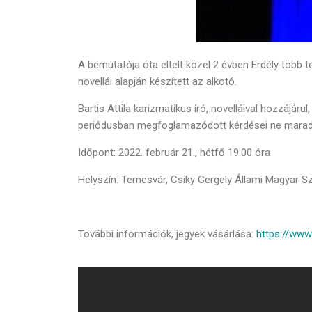
A bemutatója óta eltelt közel 2 évben Erdély több 
novellái alapján készített az alkotó.
Bartis Attila karizmatikus író, novelláival hozzá
periódusban megfoglamazódott kérdései ne maradja
Időpont: 2022. február 21., hétfő 19:00 óra
Helyszín: Temesvár, Csiky Gergely Állami Magyar S
További információk, jegyek vásárlása:
https://www