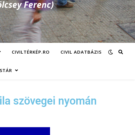
lcsey Ferenc)
CIVILTÉRKÉP.RO
CIVIL ADATBÁZIS
ÁSTÁR
ttila szövegei nyomán