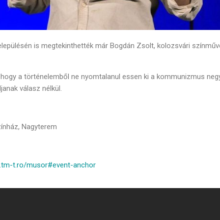
településén is megtekinthették már Bogdán Zsolt, kolozsvári színműv
járul, hogy a történelemből ne nyomtalanul essen ki a kommunizmus n
nak válasz nélkül.
zínház, Nagyterem
.tm-t.ro/musor#event-anchor