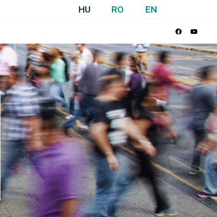
HU
RO
EN