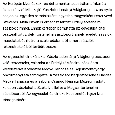
Az Európán kívül észak- és dél-amerikai, ausztráliai, afrikai és
ázsiai részvétellel zajló Zászlótudományi Világkongresszus nyitó
napján az egyetlen romániaiként, egyetlen magyarként részt vevő
Szekeres Attila István is előadást tartott, Erdélyi történelmi
zászlók címmel. Ennek kertében bemutatta az egyesület által
összeállított Erdélyi történelmi zászlósort, amely eredeti zászlók
másolataiból, illetve a szakirodalomból ismert zászlók
rekonstrukcióiból tevődik össze.
Az egyesület elnökének a Zászlótudományi Világkongresszuson
való részvételét, valamint az Erdélyi történelmi zászlósor
kivitelezését Kovászna Megye Tanácsa és Sepsiszentgyörgy
önkormányzata támogatta. A zászlósor kiegészítéséhez Hargita
Megye Tanácsa és a zabolai Csángó Néprajzi Múzeum adott
kölcsön zászlókat a Székely-, illetve a Magyar történelmi
zászlósorból. Az egyesület és elnöke köszönetét fejezi ki a
támogatásért.