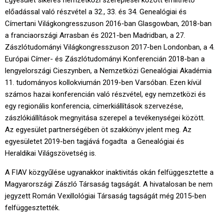
Egyesület sikeres nemzetközi szereplései között említhető
előadással való részvétel a 32., 33. és 34. Genealógiai és
Címertani Világkongresszuson 2016-ban Glasgowban, 2018-ban
a franciaországi Arrasban és 2021-ben Madridban, a 27.
Zászlótudományi Világkongresszuson 2017-ben Londonban, a 4.
Európai Címer- és Zászlótudományi Konferencián 2018-ban a
lengyelországi Cieszynben, a Nemzetközi Genealógiai Akadémia
11. tudományos kollokviumán 2019-ben Varsóban. Ezen kívül
számos hazai konferencián való részvétel, egy nemzetközi és
egy regionális konferencia, címerkiállítások szervezése,
zászlókiállítások megnyitása szerepel a tevékenységei között.
Az egyesület partnerségében öt szakkönyv jelent meg. Az
egyesületet 2019-ben tagjává fogadta a Genealógiai és
Heraldikai Világszövetség is.
A FIAV közgyűlése ugyanakkor inaktivitás okán felfüggesztette a
Magyarországi Zászló Társaság tagságát. A hivatalosan be nem
jegyzett Román Vexillológiai Társaság tagságát még 2015-ben
felfüggesztették.