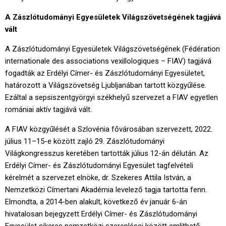
A Zászlótudományi Egyesületek Világszövetségének tagjává
vált
A Zászlótudományi Egyesületek Világszövetségének (Fédération
internationale des associations vexillologiques – FIAV) tagjává
fogadták az Erdélyi Címer- és Zászlótudományi Egyesületet,
határozott a Világszövetség Ljubljanában tartott közgyűlése.
Ezáltal a sepsiszentgyörgyi székhelyű szervezet a FIAV egyetlen
romániai aktív tagjává vált.
A FIAV közgyűlését a Szlovénia fővárosában szervezett, 2022.
július 11–15-e között zajló 29. Zászlótudományi
Világkongresszus keretében tartották július 12-án délután. Az
Erdélyi Címer- és Zászlótudományi Egyesület tagfelvételi
kérelmét a szervezet elnöke, dr. Szekeres Attila István, a
Nemzetközi Címertani Akadémia levelező tagja tartotta fenn.
Elmondta, a 2014-ben alakult, következő év január 6-án
hivatalosan bejegyzett Erdélyi Címer- és Zászlótudományi