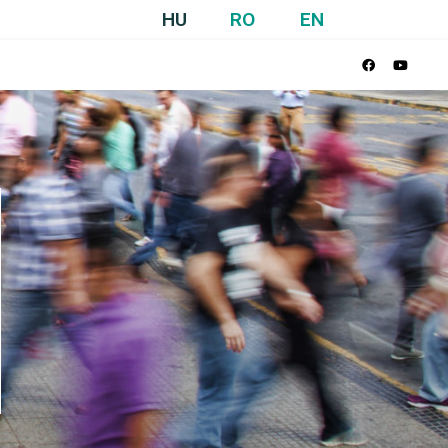
HU
RO
EN