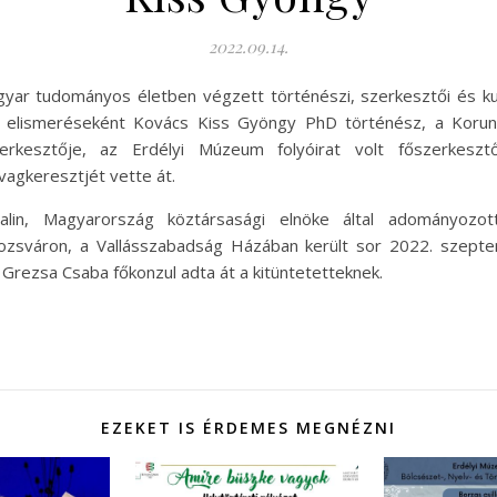
2022.09.14.
gyar tudományos életben végzett történészi, szerkesztői és ku
elismeréseként Kovács Kiss Gyöngy PhD történész, a Korunk
szerkesztője, az Erdélyi Múzeum folyóirat volt főszerkesz
agkeresztjét vette át.
lin, Magyarország köztársasági elnöke által adományozott
ozsváron, a Vallásszabadság Házában került sor 2022. szept
Grezsa Csaba főkonzul adta át a kitüntetetteknek.
EZEKET IS ÉRDEMES MEGNÉZNI