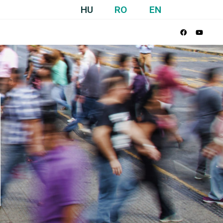
HU
RO
EN