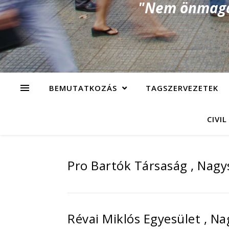
"Nem önmagad
BEMUTATKOZÁS
TAGSZERVEZETEK
CIVIL
Pro Bartók Társaság , Nagy
Révai Miklós Egyesület , N