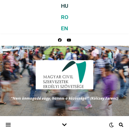
HU
RO
EN
"Nem önmagadé vagy, hanem a közösségé!" (Kölcsey Ferenc)