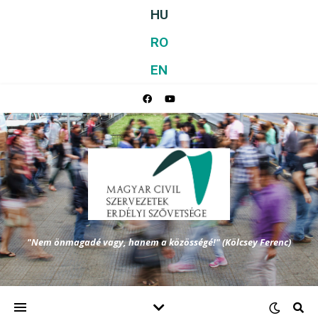
HU
RO
EN
"Nem önmagadé vagy, hanem a közösségé!" (Kölcsey Ferenc)