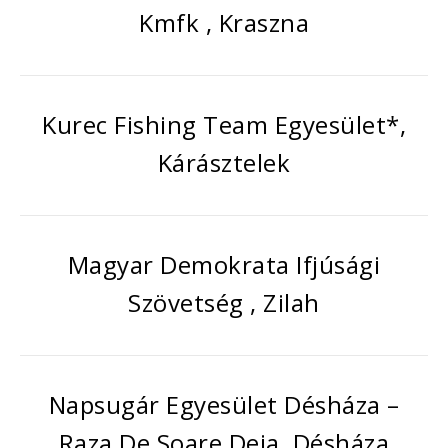
Kmfk , Kraszna
Kurec Fishing Team Egyesület*,
Kárásztelek
Magyar Demokrata Ifjúsági
Szövetség , Zilah
Napsugár Egyesület Désháza –
Raza De Soare Deja, Désháza