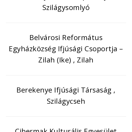
Szilágysomlyó
Belvárosi Református
Egyházközség Ifjúsági Csoportja –
Zilah (Ike) , Zilah
Berekenye Ifjúsági Társaság ,
Szilágycseh
Cibermak Kulturális Egyesület