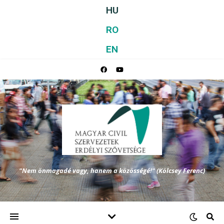
HU
RO
EN
"Nem önmagadé vagy, hanem a közösségé!" (Kölcsey Ferenc)