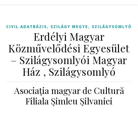
,
,
CIVIL ADATBÁZIS
SZILÁGY MEGYE
SZILÁGYSOMLYÓ
Erdélyi Magyar
Közművelődési Egyesület
– Szilágysomlyói Magyar
Ház , Szilágysomlyó
Asociaţia magyar de Cultură
Filiala Şimleu Şilvaniei