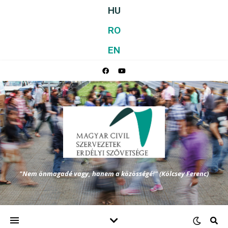
HU
RO
EN
"Nem önmagadé vagy, hanem a közösségé!" (Kölcsey Ferenc)