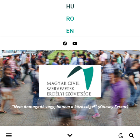
HU
RO
EN
"Nem önmagadé vagy, hanem a közösségé!" (Kölcsey Ferenc)