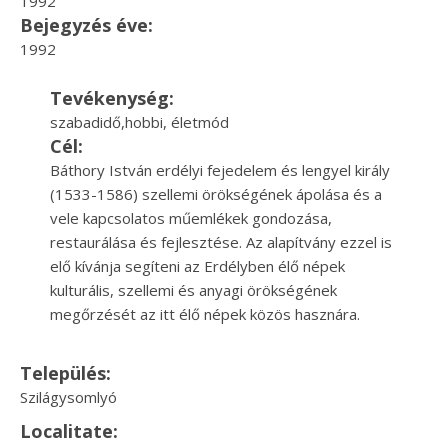
1992
Bejegyzés éve:
1992
Tevékenység:
szabadidő,hobbi, életmód
Cél:
Báthory István erdélyi fejedelem és lengyel király
(1533-1586) szellemi örökségének ápolása és a
vele kapcsolatos műemlékek gondozása,
restaurálása és fejlesztése. Az alapítvány ezzel is
elő kívánja segíteni az Erdélyben élő népek
kulturális, szellemi és anyagi örökségének
megőrzését az itt élő népek közös hasznára.
Település:
Szilágysomlyó
Localitate: