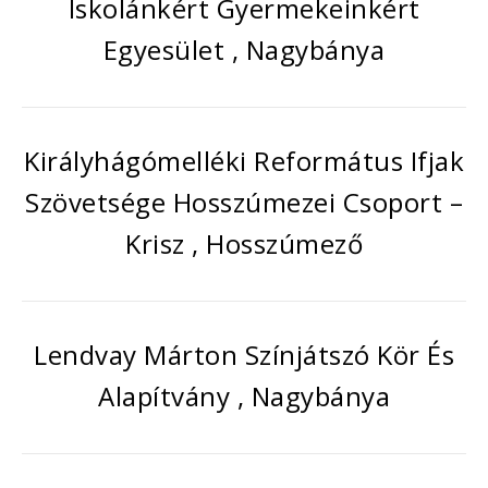
Iskolánkért Gyermekeinkért
Egyesület , Nagybánya
Királyhágómelléki Református Ifjak
Szövetsége Hosszúmezei Csoport –
Krisz , Hosszúmező
Lendvay Márton Színjátszó Kör És
Alapítvány , Nagybánya