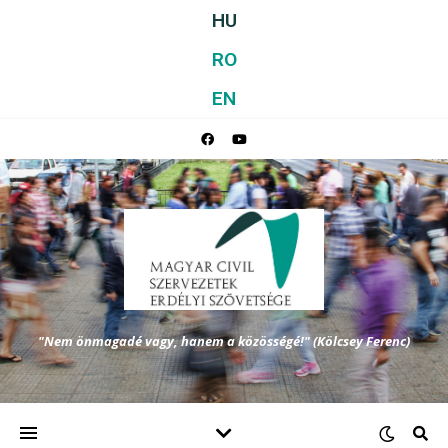
HU
RO
EN
"Nem önmagadé vagy, hanem a közösségé!" (Kölcsey Ferenc)