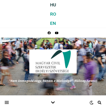
HU
RO
EN
"Nem önmagadé vagy, hanem a közösségé!" (Kölcsey Ferenc)