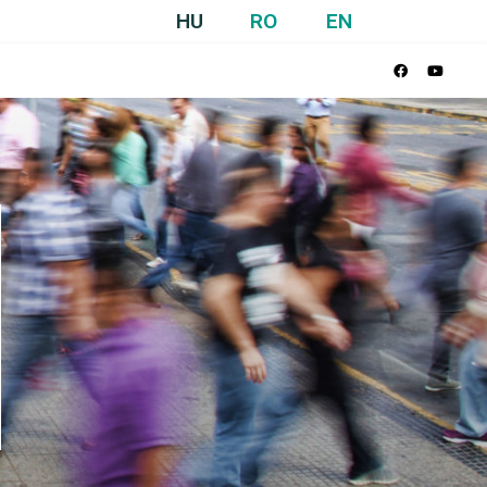
HU
RO
EN