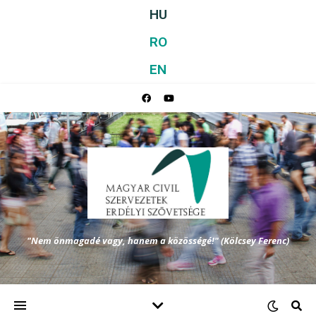
HU
RO
EN
"Nem önmagadé vagy, hanem a közösségé!" (Kölcsey Ferenc)