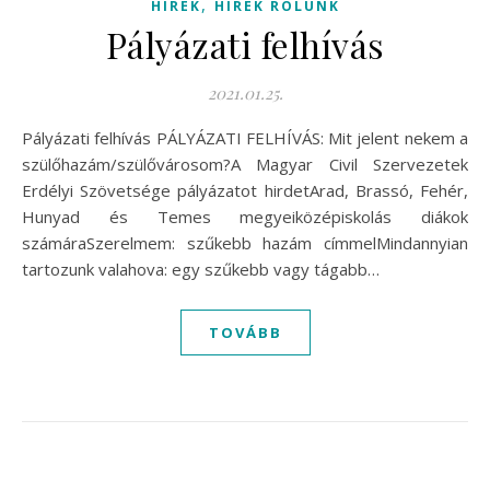
,
HÍREK
HÍREK RÓLUNK
Pályázati felhívás
2021.01.25.
Pályázati felhívás PÁLYÁZATI FELHÍVÁS: Mit jelent nekem a
szülőhazám/szülővárosom?A Magyar Civil Szervezetek
Erdélyi Szövetsége pályázatot hirdetArad, Brassó, Fehér,
Hunyad és Temes megyeiközépiskolás diákok
számáraSzerelmem: szűkebb hazám címmelMindannyian
tartozunk valahova: egy szűkebb vagy tágabb…
TOVÁBB