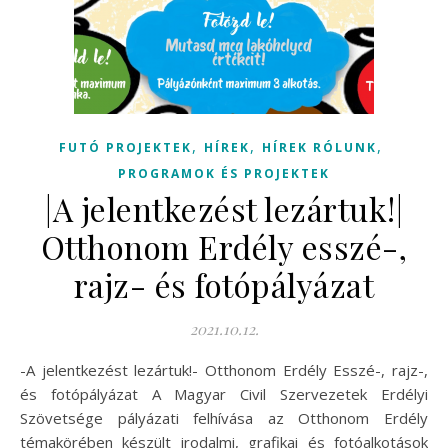
,
,
,
FUTÓ PROJEKTEK
HÍREK
HÍREK RÓLUNK
PROGRAMOK ÉS PROJEKTEK
|A jelentkezést lezártuk!|
Otthonom Erdély esszé-,
rajz- és fotópályázat
2021.10.12.
-A jelentkezést lezártuk!- Otthonom Erdély Esszé-, rajz-,
és fotópályázat A Magyar Civil Szervezetek Erdélyi
Szövetsége pályázati felhívása az Otthonom Erdély
témakörében készült irodalmi, grafikai és fotóalkotások