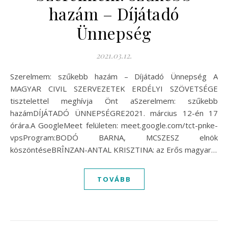
hazám – Díjátadó
Ünnepség
2021.03.12.
Szerelmem: szűkebb hazám – Díjátadó Ünnepség A
MAGYAR CIVIL SZERVEZETEK ERDÉLYI SZÖVETSÉGE
tisztelettel meghívja Önt aSzerelmem: szűkebb
hazámDÍJÁTADÓ ÜNNEPSÉGRE2021. március 12-én 17
órára.A GoogleMeet felületen: meet.google.com/tct-pnke-
vpsProgram:BODÓ BARNA, MCSZESZ elnök
köszöntéseBRÎNZAN-ANTAL KRISZTINA: az Erős magyar…
TOVÁBB