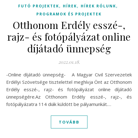
,
,
,
FUTÓ PROJEKTEK
HÍREK
HÍREK RÓLUNK
PROGRAMOK ÉS PROJEKTEK
Otthonom Erdély esszé-,
rajz- és fotópályázat online
díjátadó ünnepség
2022.01.18.
-Online díjátadó ünnepség- A Magyar Civil Szervezetek
Erdélyi Szövetsége tisztelettel meghívja Önt az Otthonom
Erdély esszé-, rajz- és fotópályázat online díjátadó
ünnepségére.Az Otthonom Erdély esszé-, rajz-, és
fotópályázatra 114 diák küldött be pályamunkát.…
TOVÁBB