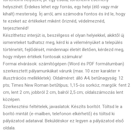
helyszínét. Érdekes lehet egy forrás, egy helyi (élő vagy már
kihalt) mesterség. Írj arról, ami számodra fontos és írd le, hogy
te ezeket az értékeket miként őriznéd, védelmeznéd,
terjesztenéd!
Készíthetsz interjút is, beszélgess el olyan helyiekkel, akiktől új
ismereteket tudhatsz meg, kérd ki a véleményüket a település
történetét, fejlődését, mindennapi életét illetően, kérdezd meg,
hogy milyen értékek fontosak számukra!
Formai elvárások: számítógépen (Word és PDF formátumban)
szerkesztett pályamunkákat várunk (max. 10 ezer karakter +
illusztrációs mellékletek). Oldalméret: álló A4; betűnagyság: 12
pts; Times New Roman betűtípus; 1,15-ös sorköz; margók: fent 2
cm, lent 2 cm, jobbról 2 cm, balról 2,5 cm; oldalszámozás lent
középen.
Szerkesztési feltételek, javaslatok: Készíts borítót. Töltsd le a
borító mintát (e-mailben, telefonon elkérhető) és töltsd ki
pályázatod adataival. Beküldéskor ez legyen a pályázatod első
oldala.