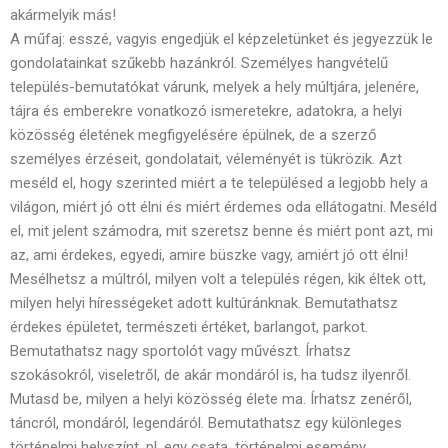
akármelyik más!
A műfaj: esszé, vagyis engedjük el képzeletünket és jegyezzük le
gondolatainkat szűkebb hazánkról. Személyes hangvételű
település-bemutatókat várunk, melyek a hely múltjára, jelenére,
tájra és emberekre vonatkozó ismeretekre, adatokra, a helyi
közösség életének megfigyelésére épülnek, de a szerző
személyes érzéseit, gondolatait, véleményét is tükrözik. Azt
meséld el, hogy szerinted miért a te településed a legjobb hely a
világon, miért jó ott élni és miért érdemes oda ellátogatni. Meséld
el, mit jelent számodra, mit szeretsz benne és miért pont azt, mi
az, ami érdekes, egyedi, amire büszke vagy, amiért jó ott élni!
Mesélhetsz a múltról, milyen volt a település régen, kik éltek ott,
milyen helyi hírességeket adott kultúránknak. Bemutathatsz
érdekes épületet, természeti értéket, barlangot, parkot.
Bemutathatsz nagy sportolót vagy művészt. Írhatsz
szokásokról, viseletről, de akár mondáról is, ha tudsz ilyenről.
Mutasd be, milyen a helyi közösség élete ma. Írhatsz zenéről,
táncról, mondáról, legendáról. Bemutathatsz egy különleges
történelmi helyszínt, pl. egy csata, történelmi esemény