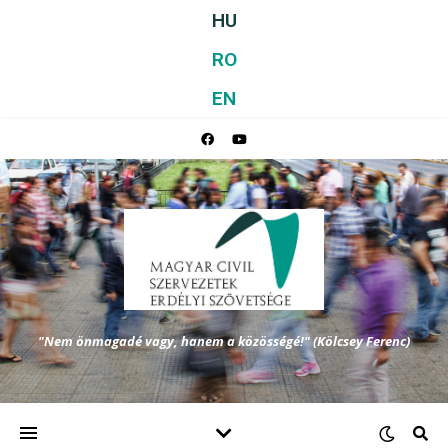
HU
RO
EN
"Nem önmagadé vagy, hanem a közösségé!" (Kölcsey Ferenc)