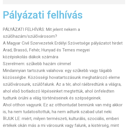
Pályázati felhívás
PÁLYÁZATI FELHÍVÁS: Mit jelent nekem a
szülőhazám/szülővárosom?
A Magyar Civil Szervezetek Erdélyi Szövetsége pályázatot hirdet
Arad, Brassó, Fehér, Hunyad és Temes megyei
középiskolás diákok számára
Szerelmem: szűkebb hazám címmel
Mindannyian tartozunk valahova: egy szűkebb vagy tágabb
közösségbe. Közösségi hovatartozásunk meghatározó eleme
szülővárosunk, szülőfalunk. Az a tér, ahol ráébredtünk a világra,
ahol első botladozó lépéseinket megtettük, ahol önfeledten
tudtunk örülni a világ történéseinek és szépségeinek.
Ahol otthon vagyunk. Ez az otthontudat bennünk van még akkor
is, ha nem tudatosítottuk, ha nem adtunk szabad utat neki.
ÍRJUK LE: miért, milyen természeti, kulturális, szociális, emberi
értékek okán más a mi városunk vagy falunk, a kistérség, mint