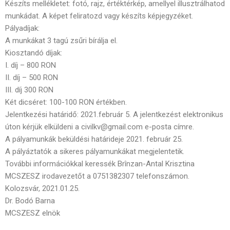
Készíts mellékletet: fotó, rajz, értéktérkép, amellyel illusztrálhatod
munkádat. A képet feliratozd vagy készíts képjegyzéket.
Pályadíjak:
A munkákat 3 tagú zsűri bírálja el.
Kiosztandó díjak:
I. díj – 800 RON
II. díj – 500 RON
III. díj 300 RON
Két dicséret: 100-100 RON értékben.
Jelentkezési határidő: 2021.február 5. A jelentkezést elektronikus
úton kérjük elküldeni a civilkv@gmail.com e-posta címre.
A pályamunkák beküldési határideje 2021. február 25.
A pályáztatók a sikeres pályamunkákat megjelentetik.
További információkkal keressék Brînzan-Antal Krisztina
MCSZESZ irodavezetőt a 0751382307 telefonszámon.
Kolozsvár, 2021.01.25.
Dr. Bodó Barna
MCSZESZ elnök