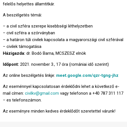
felelős helyettes államtitkár.
A beszélgetés témái:
– a civil szféra szerepe kisebbségi léthelyzetben
– civil szféra a szórványban
– a határon túli civilek kapcsolata a magyarországi civil szférával
– civilek támogatása
Házigazda:
dr. Bodó Barna, MCSZESZ elnök
Időpont:
2021. november 3., 17 óra (romániai idő szerint)
Az online beszélgetés linkje:
meet.google.com/qzr-tgng-jhz
Az eseménnyel kapcsolatosan érdeklődni lehet a következő e-
mail címen:
civilkv@gmail.com
vagy telefonon a +40 787 311 117
– es telefonszámon.
Az eseményre minden kedves érdeklődőt szeretettel várunk!