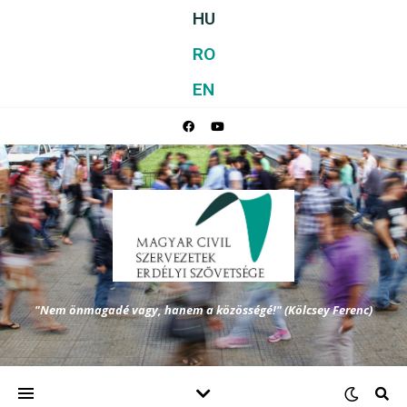
HU
RO
EN
"Nem önmagadé vagy, hanem a közösségé!" (Kölcsey Ferenc)