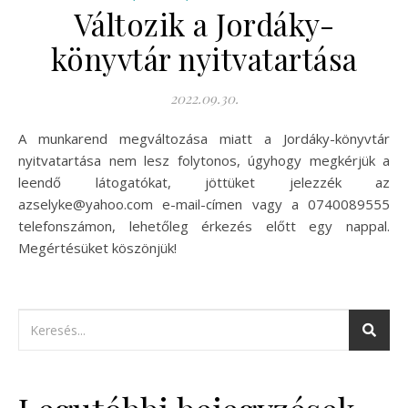
Változik a Jordáky-
könyvtár nyitvatartása
2022.09.30.
A munkarend megváltozása miatt a Jordáky-könyvtár
nyitvatartása nem lesz folytonos, úgyhogy megkérjük a
leendő látogatókat, jöttüket jelezzék az
azselyke@yahoo.com e-mail-címen vagy a 0740089555
telefonszámon, lehetőleg érkezés előtt egy nappal.
Megértésüket köszönjük!