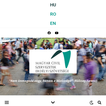
HU
RO
EN
"Nem önmagadé vagy, hanem a közösségé!" (Kölcsey Ferenc)